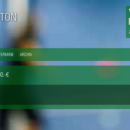
Direkt
zum
TON
Inhalt
TERMINE
ARCHIV
0.-€