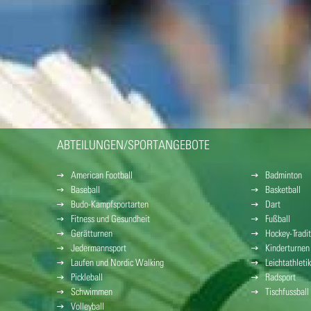
ABTEILUNGEN/SPORTANGEBOTE
American Football
Badminton
Baseball
Basketball
Budo-Kampfsportarten
Dart
Fitness und Gesundheit
Fußball
Gerätturnen
Hockey-Tradit
Jedermannsport
Kinderturnen
Laufen und Nordic Walking
Leichtathletik
Pickleball
Radsport
Schwimmen
Tischfussball
Volleyball